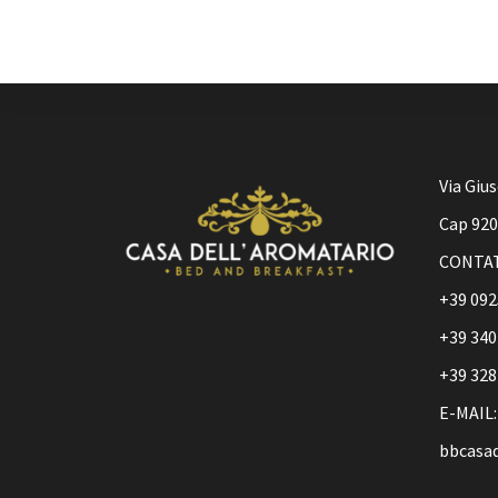
Via Giu
Cap 9201
CONTAT
+39 092
+39 340
+39 328
E-MAIL:
bbcasa