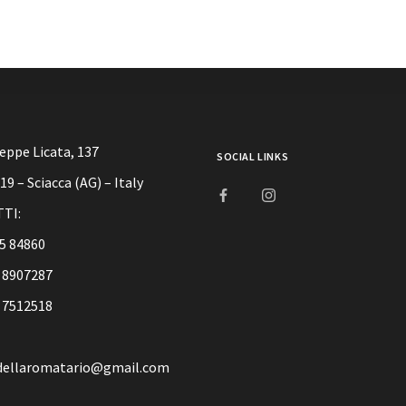
seppe Licata, 137
SOCIAL LINKS
9 – Sciacca (AG) – Italy
TI:
5 84860
 8907287
 7512518
dellaromatario@gmail.com