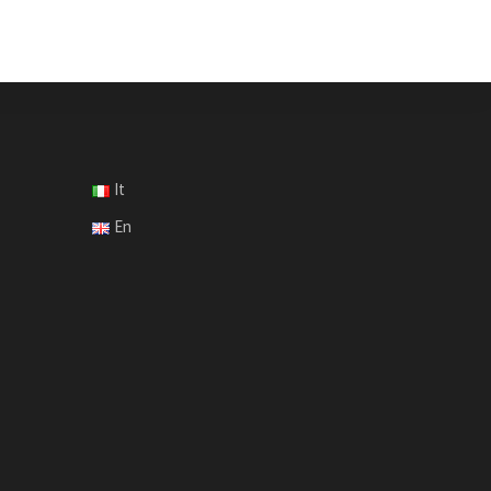
It
En