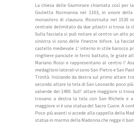
La chiesa delle Giummare chiamata così per l
Giulietta Normanna nel 1103, in onore della
monastero di clausura. Ricostruita nel 1530 in 
centrale delimitato da due pilastri si trova la 
Sulla facciata si può notare al centro un alto po
sinistra vi sono delle finestre bifore. La fac
castello medievale .L’ interno in stile barocco 
ringhiere panciute in ferro battuto, le grate all
Mariano Rossi e rappresentano al centro l’ As
medaglioni laterali vi sono San Pietro e San Paol
Trinità. Iniziando da destra sul primo altare tr
secondo altare la tela di San Leonardo poco più a
valverde del 1400. Sull’ altare maggiore si trova
trovano a destra la tela con San Michele e a s
maggiore vi è una statua del Sacro Cuore. A conti
Poco più avanti si accede alla cappella della Mad
statua in marmo della Madonna che regge il ba