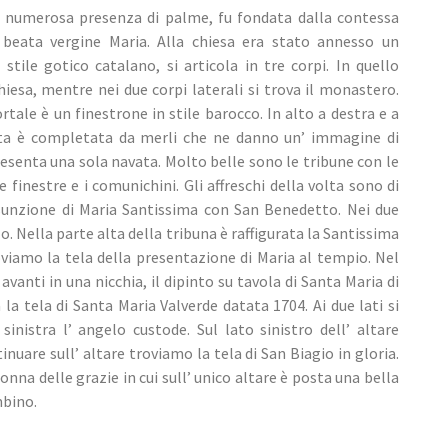
a numerosa presenza di palme, fu fondata dalla contessa
 beata vergine Maria. Alla chiesa era stato annesso un
stile gotico catalano, si articola in tre corpi. In quello
chiesa, mentre nei due corpi laterali si trova il monastero.
rtale è un finestrone in stile barocco. In alto a destra e a
ciata è completata da merli che ne danno un’ immagine di
presenta una sola navata. Molto belle sono le tribune con le
e finestre e i comunichini. Gli affreschi della volta sono di
sunzione di Maria Santissima con San Benedetto. Nei due
o. Nella parte alta della tribuna è raffigurata la Santissima
oviamo la tela della presentazione di Maria al tempio. Nel
vanti in una nicchia, il dipinto su tavola di Santa Maria di
 la tela di Santa Maria Valverde datata 1704. Ai due lati si
inistra l’ angelo custode. Sul lato sinistro dell’ altare
nuare sull’ altare troviamo la tela di San Biagio in gloria.
onna delle grazie in cui sull’ unico altare è posta una bella
mbino.